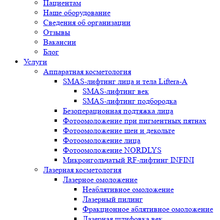
Пациентам
Наше оборудование
Сведения об организации
Отзывы
Вакансии
Блог
Услуги
Аппаратная косметология
SMAS-лифтинг лица и тела Liftera-A
SMAS-лифтинг век
SMAS-лифтинг подбородка
Безоперационная подтяжка лица
Фотоомоложение при пигментных пятнах
Фотоомоложение шеи и декольте
Фотоомоложение лица
Фотоомоложение NORDLYS
Микроигольчатый RF-лифтинг INFINI
Лазерная косметология
Лазерное омоложение
Неаблятивное омоложение
Лазерный пилинг
Фракционное аблятивное омоложение
Лазерная шлифовка век