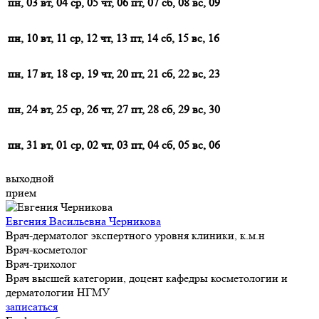
пн, 03
вт, 04
ср, 05
чт, 06
пт, 07
сб, 08
вс, 09
пн, 10
вт, 11
ср, 12
чт, 13
пт, 14
сб, 15
вс, 16
пн, 17
вт, 18
ср, 19
чт, 20
пт, 21
сб, 22
вс, 23
пн, 24
вт, 25
ср, 26
чт, 27
пт, 28
сб, 29
вс, 30
пн, 31
вт, 01
ср, 02
чт, 03
пт, 04
сб, 05
вс, 06
выходной
прием
Евгения Васильевна Черникова
Врач-дерматолог экспертного уровня клиники, к.м.н
Врач-косметолог
Врач-трихолог
Врач высшей категории, доцент кафедры косметологии и
дерматологии НГМУ
записаться