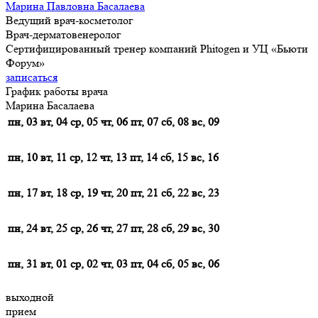
Марина Павловна Басалаева
Ведущий врач-косметолог
Врач-дерматовенеролог
Сертифицированный тренер компаний Phitogen и УЦ «Бьюти
Форум»
записаться
График работы врача
Марина Басалаева
пн, 03
вт, 04
ср, 05
чт, 06
пт, 07
сб, 08
вс, 09
пн, 10
вт, 11
ср, 12
чт, 13
пт, 14
сб, 15
вс, 16
пн, 17
вт, 18
ср, 19
чт, 20
пт, 21
сб, 22
вс, 23
пн, 24
вт, 25
ср, 26
чт, 27
пт, 28
сб, 29
вс, 30
пн, 31
вт, 01
ср, 02
чт, 03
пт, 04
сб, 05
вс, 06
выходной
прием