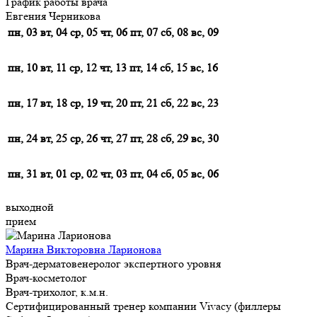
График работы врача
Евгения Черникова
пн, 03
вт, 04
ср, 05
чт, 06
пт, 07
сб, 08
вс, 09
пн, 10
вт, 11
ср, 12
чт, 13
пт, 14
сб, 15
вс, 16
пн, 17
вт, 18
ср, 19
чт, 20
пт, 21
сб, 22
вс, 23
пн, 24
вт, 25
ср, 26
чт, 27
пт, 28
сб, 29
вс, 30
пн, 31
вт, 01
ср, 02
чт, 03
пт, 04
сб, 05
вс, 06
выходной
прием
Марина Викторовна Ларионова
Врач-дерматовенеролог экспертного уровня
Врач-косметолог
Врач-трихолог, к.м.н.
Сертифицированный тренер компании Vivacy (филлеры